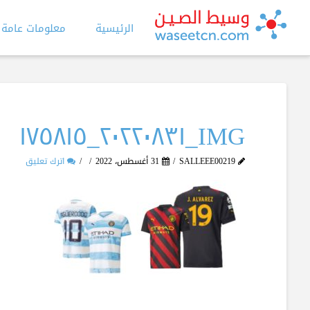
الرئيسية
معلومات عامة
IMG_٢٠٢٢٠٨٣١_١٧٥٨١٥
SALLEEE00219
31 أغسطس، 2022
اترك تعليق