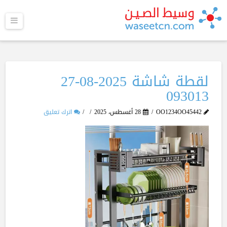
القا
لقطة شاشة 2025-08-27
093013
OO1234OO45442
28 أغسطس، 2025
اترك تعليق