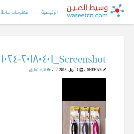
الرئيسية
معلومات عامة
Screenshot_٢٠١٨٠٤٠١-٢٠١٠٢٤_Alibabacom
SHEHAB
1 أبريل، 2018
اترك تعليق