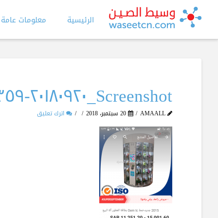
الرئيسية
معلومات عامة
Screenshot_٢٠١٨٠٩٢٠-١١٣٣٥٩
AMAALL
20 سبتمبر، 2018
اترك تعليق