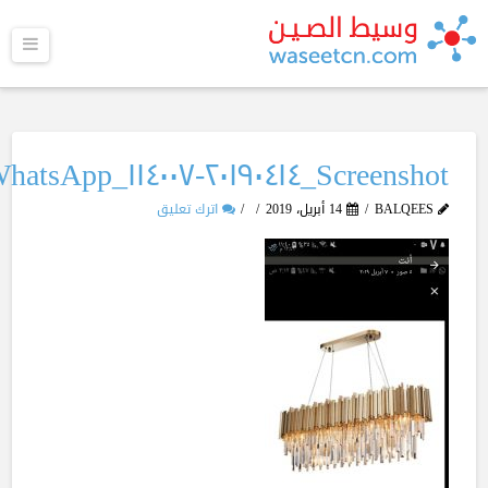
القا
Screenshot_٢٠١٩٠٤١٤-١١٤٠٠٧_WhatsApp
BALQEES
14 أبريل، 2019
اترك تعليق