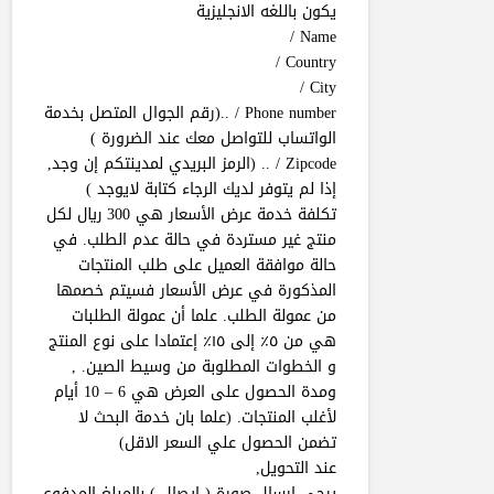
يكون باللغه الانجليزية
Name /
Country /
City /
Phone number / ..(رقم الجوال المتصل بخدمة
الواتساب للتواصل معك عند الضرورة )
Zipcode / .. (الرمز البريدي لمدينتكم إن وجد,
إذا لم يتوفر لديك الرجاء كتابة لايوجد )
تكلفة خدمة عرض الأسعار هي 300 ريال لكل
منتج غير مستردة في حالة عدم الطلب. في
حالة موافقة العميل على طلب المنتجات
المذكورة في عرض الأسعار فسيتم خصمها
من عمولة الطلب. علما أن عمولة الطلبات
هي من ٥٪ إلى ١٥٪ إعتمادا على نوع المنتج
و الخطوات المطلوبة من وسيط الصين. ,
ومدة الحصول على العرض هي 6 – 10 أيام
لأغلب المنتجات. (علما بان خدمة البحث لا
تضمن الحصول علي السعر الاقل)
عند التحويل,
يرجى ارسال صورة ( ايصال ) بالمبلغ المدفوع