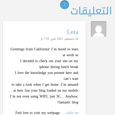
2
التعليقات
Leta
24 ديسمبر، 2021 على 7:02 م
Greetings from California! I’m bored to tears
at work so
I decided to check out your site on my
iphone during lunch break.
I love the knowledge you present here and
can’t wait
to take a look when I get home. I’m amazed
at how fast your blog loaded on my mobile ..
I’m not even using WIFI, just 3G .. Anyhow,
fantastic blog!
Feel free to visit my webpage …
cialis on