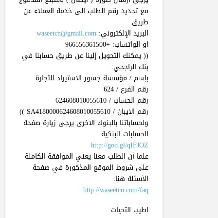
مع تحديد رقم الطلب الى خدمة العملاء عن
طريق
البريد الإلكتروني:
waseetcn@gmail.com
او الواتساب: +966556361500
(( ‎يمكنك التحويل إلينا عن طريق حسابنا في
رقم الايبان / SA4180000624608010055610 ))
ولحساباتنا بالبنوك الاخرى يرجى زيارة صفحة
الحسابات البنكية
http://goo.gl/qIFJOZ
علما أن الطلب معنا يعني الموافقة الكاملة
على شروط الموقع المذكورة في صفحة
الأسئلة هنا:
http://waseetcn.com/faq
اطيب التحيات