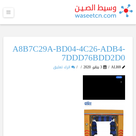
القا
A8B7C29A-BD04-4C26-ADB4-
7DDD76BDD2D0
ALI69
3 يناير، 2020
اترك تعليق