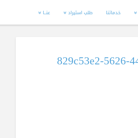
خدماتنا
طلب استيراد
عنــا
829c53e2-5626-4