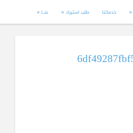
خدماتنا
طلب استيراد
عنــا
6df49287fbf