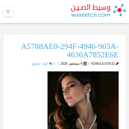
القا
A5788AE0-294F-4946-965A-
4636A7852E6E
SOMAA333S32
9 سبتمبر، 2020
اترك تعليق