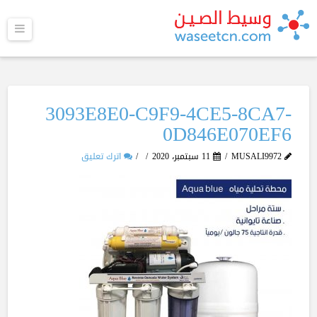
القا
3093E8E0-C9F9-4CE5-8CA7-
0D846E070EF6
MUSALI9972
11 سبتمبر، 2020
اترك تعليق