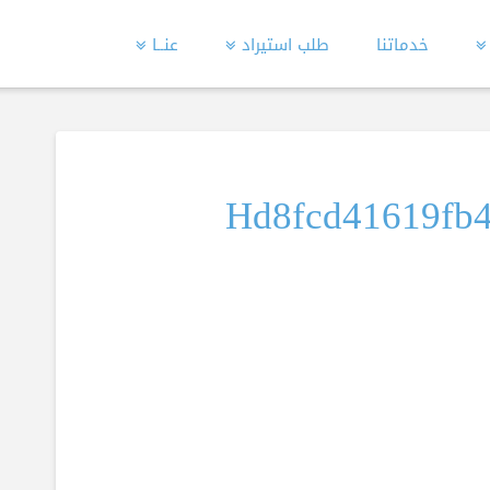
خدماتنا
طلب استيراد
عنــا
Hd8fcd41619fb