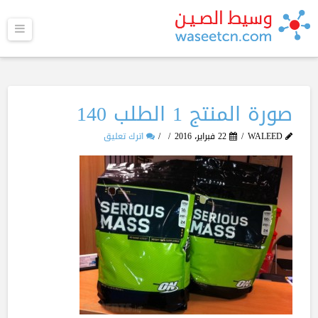
القا
صورة المنتج 1 الطلب 140
WALEED
22 فبراير، 2016
اترك تعليق