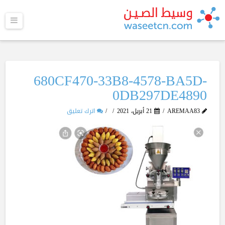
القا
680CF470-33B8-4578-BA5D-
0DB297DE4890
AREMAA83
21 أبريل، 2021
اترك تعليق