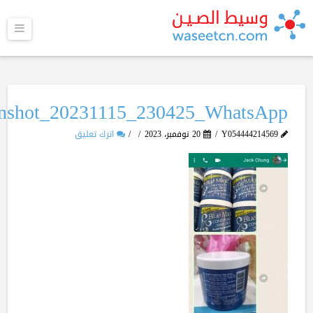
القا
enshot_20231115_230425_WhatsApp
Y054444214569
20 نوفمبر، 2023
اترك تعليق