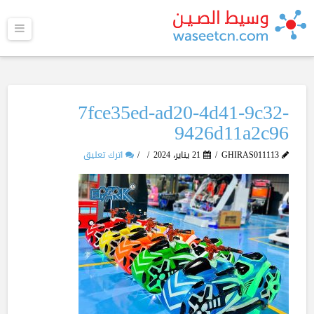
القا
7fce35ed-ad20-4d41-9c32-
9426d11a2c96
GHIRAS011113
21 يناير، 2024
اترك تعليق