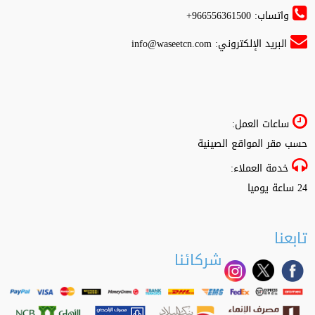
واتساب: 966556361500+
البريد الإلكتروني:
info@waseetcn.com
ساعات العمل:
حسب مقر المواقع الصينية
خدمة العملاء:
24 ساعة يوميا
تابعنا
شركائنا