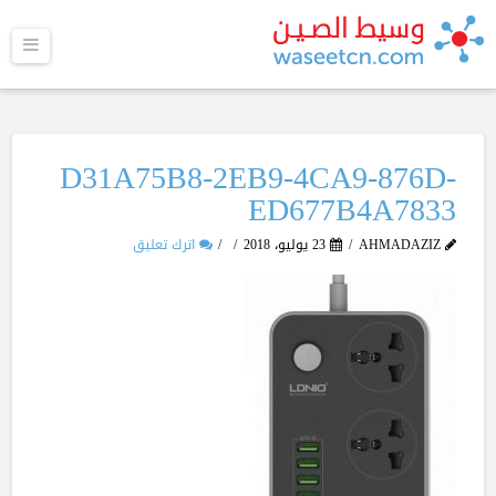
القا
D31A75B8-2EB9-4CA9-876D-
ED677B4A7833
AHMADAZIZ
23 يوليو، 2018
اترك تعليق