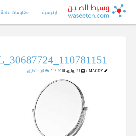
الرئيسية
معلومات عامة
_L_30687724_110781151
MAGDY
24 يوليو، 2018
اترك تعليق