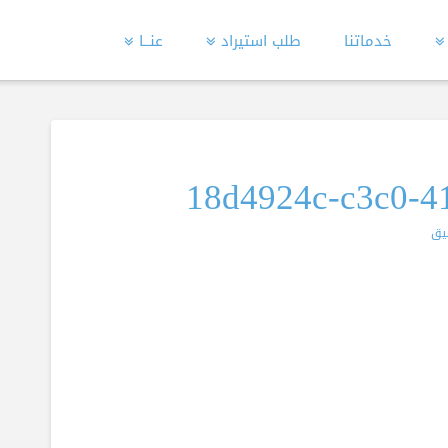
خدماتنا
طلب استيراد
عنــا
18d4924c-c3c0-4
يق