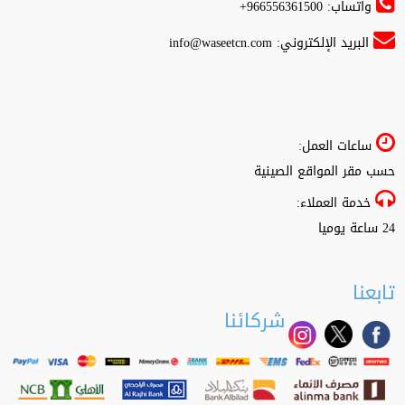
واتساب: 966556361500+
البريد الإلكتروني:
info@waseetcn.com
ساعات العمل:
حسب مقر المواقع الصينية
خدمة العملاء:
24 ساعة يوميا
تابعنا
شركائنا